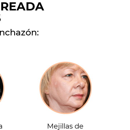
CREADA
S
inchazón:
a
Mejillas de