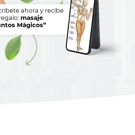
críbete ahora y recibe
regalo:
masaje
ntos Mágicos”