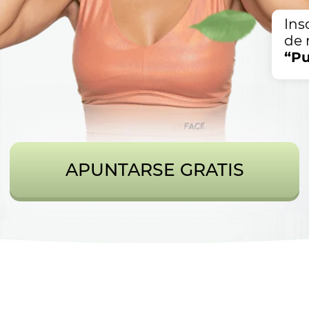
Ins
de 
“Pu
APUNTARSE GRATIS