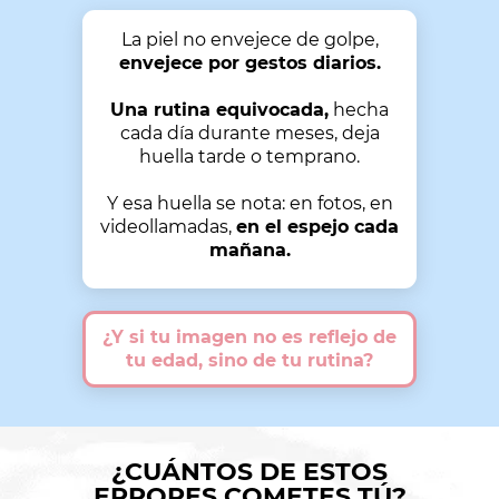
La piel no envejece de golpe,
envejece por gestos diarios.
Una rutina equivocada,
hecha
cada día durante meses, deja
huella tarde o temprano.
Y esa huella se nota: en fotos, en
videollamadas,
en el espejo cada
mañana.
¿Y si tu imagen no es reflejo de
tu edad, sino de tu rutina?
¿CUÁNTOS DE ESTOS
ERRORES COMETES TÚ?