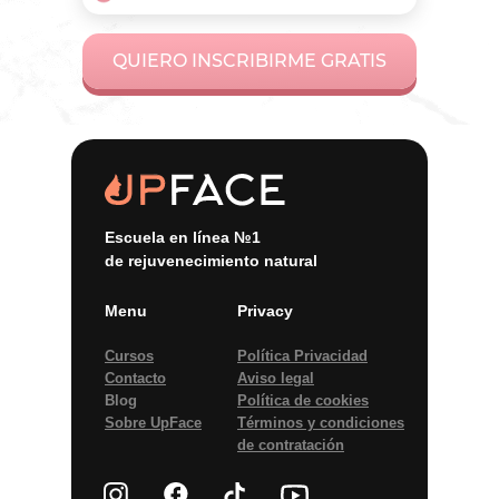
QUIERO INSCRIBIRME GRATIS
Escuela en línea №1
de rejuvenecimiento natural
Menu
Privacy
Cursos
Política Privacidad
Contacto
Aviso legal
Blog
Política de сookies
Sobre UpFace
Términos y condiciones
de contratación