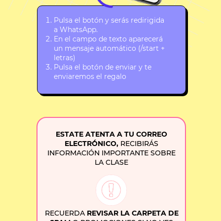
Pulsa el botón y serás redirigida
a WhatsApp.
En el campo de texto aparecerá
un mensaje automático (/start +
letras)
Pulsa el botón de enviar y te
enviaremos el regalo
ESTATE ATENTA A TU CORREO
ELECTR´ÓNICO,
RECIBIRÁS
INFORMACIÓN IMPORTANTE SOBRE
LA CLASE
RECUERDA
REVISAR LA CARPETA DE