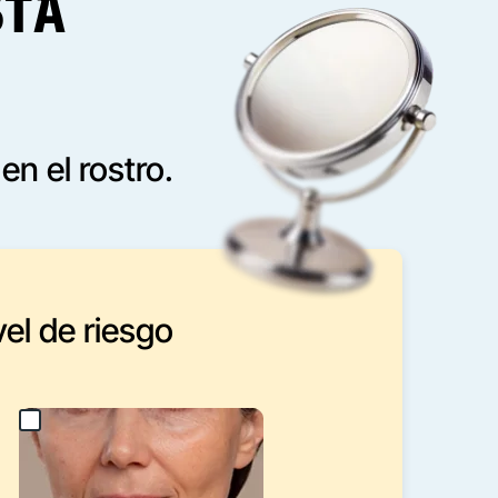
STÁ
n el rostro.
vel de riesgo