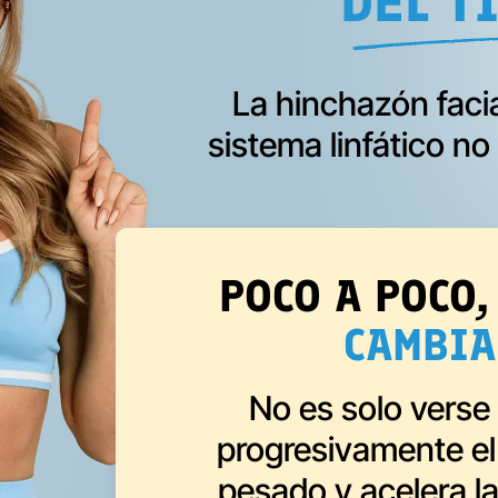
DEL T
La hinchazón faci
sistema linfático n
POCO A POCO,
CAMBIA
No es solo verse
progresivamente el 
pesado y acelera la