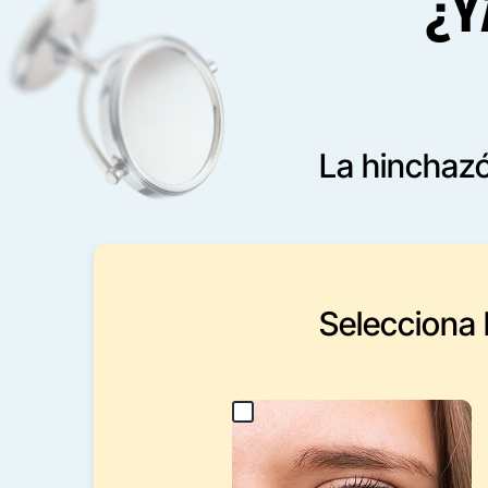
¿Y
La hinchazó
Selecciona l