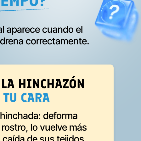
IEMPO?
al aparece cuando el
o drena correctamente.
 LA HINCHAZÓN
 TU CARA
 hinchada: deforma
rostro, lo vuelve más
 caída de sus tejidos.