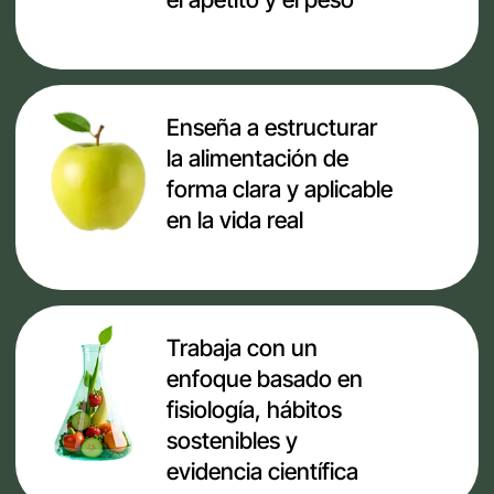
SÚPER CUERPO
EMPIEZA
EL 6 DE ABRIL
Si quieres mejorar tu
alimentación y entender mejor
tu cuerpo, este programa es tu
punto de partida
QUIERO FORMAR PARTE