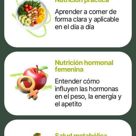
Suplementación
basada en hechos
Conocer cuándo
tiene sentido utilizar
suplementos
Medicina del
estilo de vida
Hábitos que influyen en
energía, descanso y
bienestar
Fitness Facial
Una herramienta
adicional para cuidar
el rostro desde
dentro