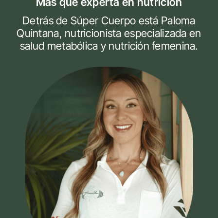
Chat privado de acompañamiento
con la nutricionista
Posibilidad de plantear dudas durante
las clases en directo
Seguimiento dentro del grupo durante
el programa
Bonus: lecciones de Fitness Facial
con Katia Sol
Materiales de apoyo y
recomendaciones prácticas
29€
LO QUIERO