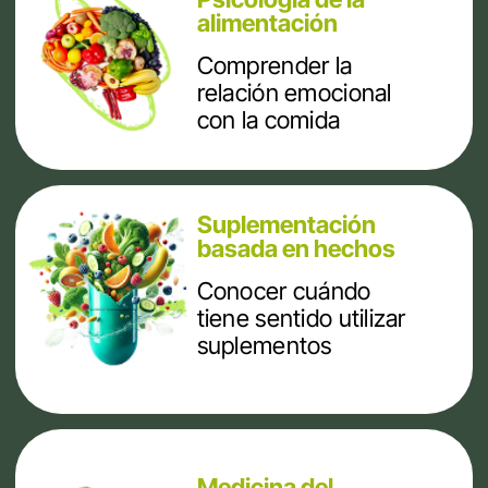
más
reducción
energía
de celulitis
diaria
más confianza en tu cuerpo
menos hinchazón en cuerpo
y rostro
reducción del porcentaje
de grasa
mejor calidad de sueño