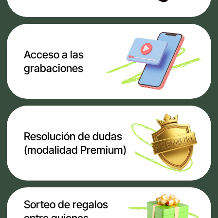
con la nutricionista
Posibilidad de
plantear dudas
durante
las clases en directo
Seguimiento
dentro del grupo
durante el programa
Bonus:
lecciones de Fitness Facial
con Katia Sol
Materiales de apoyo y
recomendaciones prácticas
49€
LO QUIERO
MODALIDAD ESTÁNDAR