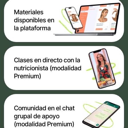
soporte de Paloma y su equipo
Incluye:
8 video-lecciones de nutrición sobre
proteínas, grasas, carbohidratos, agua,
sal, alcohol y tipos de hambre
6 clases con Paloma Quintana sobre
metabolismo, alimentación, menopausia,
hormonas, hábitos y suplementos
Menús diseñados y recetas para
organizar tu alimentación
Acceso a los materiales
durante
6 meses
3 clases extra
en directo por Zoom con
Paloma Quintana:
Ayuno intermitente: flexibilidad
metabólica real
Antojos, dulces y control glucémico
Integración total: tu método Súper
Cuerpo
Chat privado
de acompañamiento