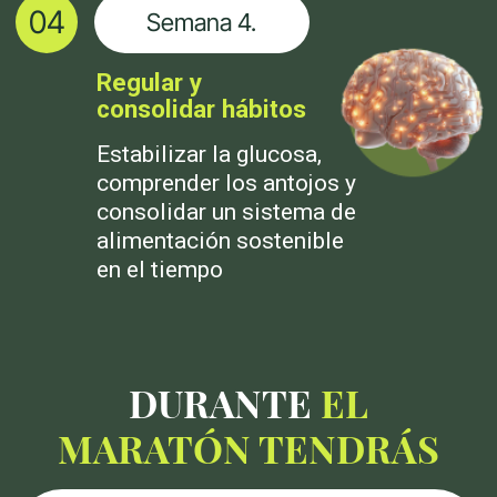
fisiología, hábitos
sostenibles y
evidencia científica
Su objetivo no es que
sigas una dieta 30 días,
sino que entiendas tu
cuerpo y sepas cuidarlo
a largo plazo
ELIGE TU MODALIDAD
MODALIDAD
PREMIUM
Programa con acompañamiento y