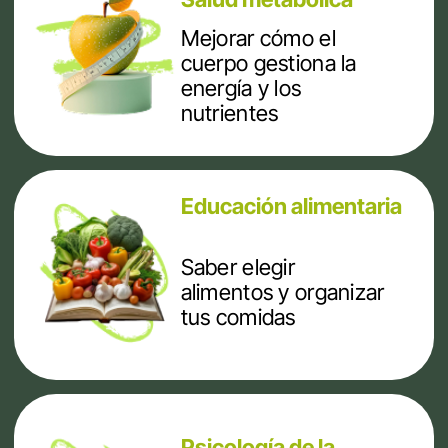
TODO INTEGRADO EN
UN PROCESO DE 30
DÍAS
CLARO,
PRÁCTICO Y
SOSTENIBLE
APÚNTATE AHORA
RESULTADOS
QUE BUSCA
ESTE
PROGRAMA