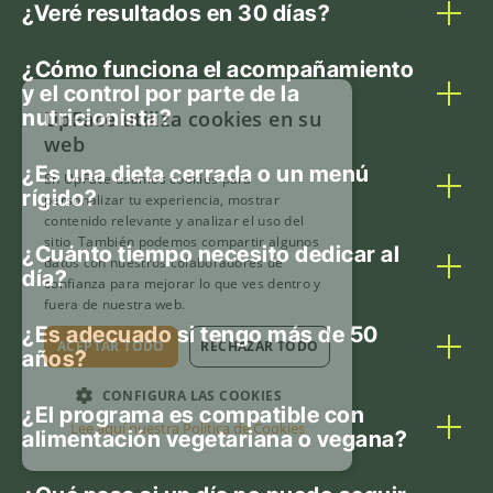
¿Veré resultados en 30 días?
¿Cómo funciona el acompañamiento
y el control por parte de la
nutricionista?
¿Es una dieta cerrada o un menú
rígido?
¿Cuánto tiempo necesito dedicar al
día?
¿Es adecuado si tengo más de 50
años?
¿El programa es compatible con
alimentación vegetariana o vegana?