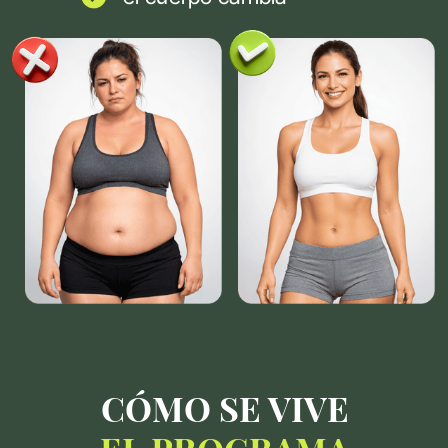
Resolución de dudas
(modalidad Premium)
Sorteo de regalos
entre quienes
completen el
maratón
NO LO HARÁS SOLA
VIVE SÚPER CUERPO
PALOMA QUINTANA