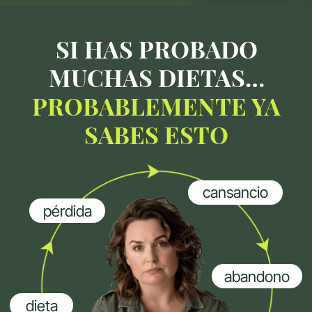
recuperación peso
empiezas con motivación
aguantas unas semanas
el peso vuelve
la energía baja
vuelves a empezar
¿POR QUÉ NO
FUNCIONAN?
Porque no tienen en cuenta
cómo funciona tu cuerpo
SÚPER CUERPO
NO ES UNA DIETA