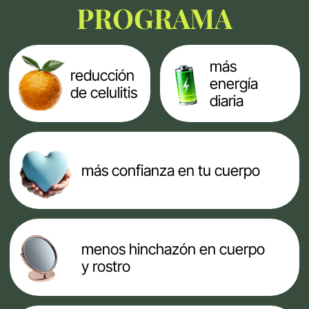
rebote y comprender
cómo influyen las
hormonas, el apetito y
la energía en tu cuerpo
02
Semana 2.
Construir la base
de tu alimentación
Aprender a estructurar tus
platos, organizar tu compra
y crear una alimentación
que funcione en tu vida real
03
Semana 3.
Claves que
realmente ayudan
Herramientas nutricionales
basadas en evidencia,
estrategias metabólicas y