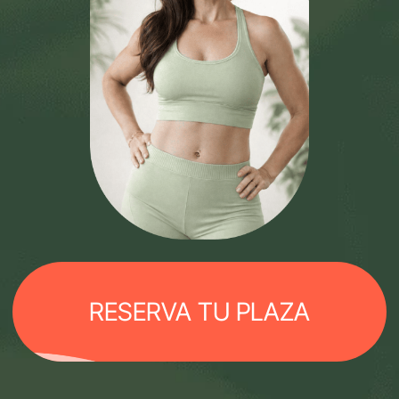
SI HAS PROBADO
MUCHAS DIETAS…
PROBABLEMENTE YA
SABES ESTO
cansancio
pérdida
abandono
dieta