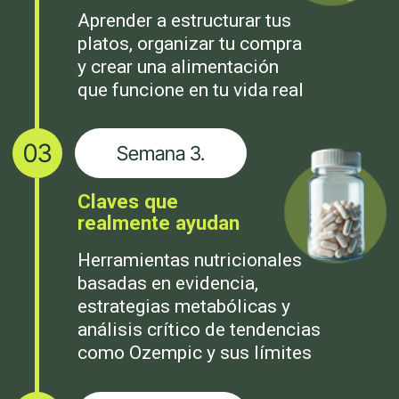
que quieren mejorar
su alimentación sin
dietas extremas ni
soluciones rápidas.
Explica cómo influyen el
metabolismo y las
hormonas en la energía,
el apetito y el peso
Enseña a estructurar
la alimentación de
forma clara y aplicable
en la vida real
Trabaja con un
enfoque basado en