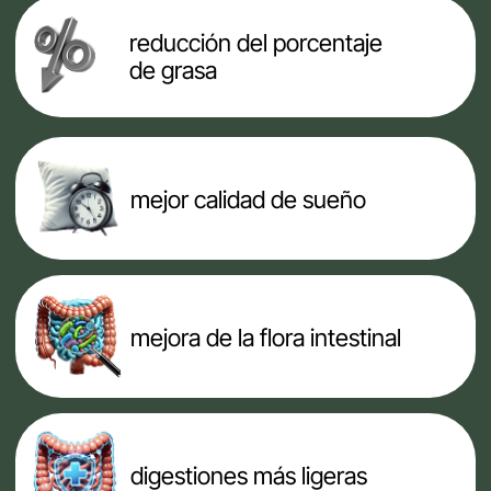
análisis crítico de tendencias
como Ozempic y sus límites
04
Semana 4.
Regular y
consolidar hábitos
Estabilizar la glucosa,
comprender los antojos y
consolidar un sistema de
alimentación sostenible
en el tiempo
DURANTE
EL
MARATÓN TENDRÁS
Materiales
disponibles en