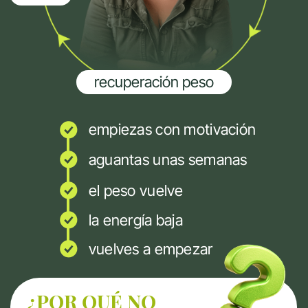
Es una combinación de varios
enfoques que trabajan juntos para
mejorar tu bienestar
Nutrición práctica
Aprender a comer de
forma clara y aplicable
en el día a día
Nutrición hormonal
femenina
Entender cómo
influyen las hormonas
en el peso, la energía y
el apetito
Salud metabólica