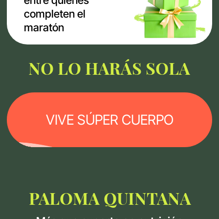
Programa completo en modalidad
autoguiada sin apoyo
Incluye:
8 video-lecciones de nutrición sobre
proteínas, grasas, carbohidratos, agua,
sal, alcohol y tipos de hambre
6 clases con Paloma Quintana sobre
metabolismo, alimentación, menopausia,
hormonas, hábitos y suplementos
Menús diseñados y recetas para
organizar tu alimentación
Acceso a los materiales
durante
3 meses
3 clases extra en directo por Zoom con
Paloma Quintana:
Ayuno intermitente: flexibilidad
metabólica real
Antojos, dulces y control glucémico
Integración total: tu método Súper
Cuerpo