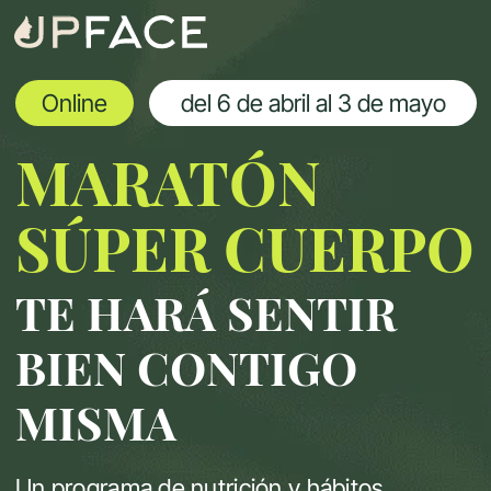
Online
del 6 de abril al 3 de mayo
MARATÓN
SÚPER CUERPO
TE HARÁ SENTIR
BIEN CONTIGO
MISMA
Un programa de nutrición y hábitos
pensado para mujeres que quieren:
reducir grasa corporal
eliminar hinchazón
recuperar energía