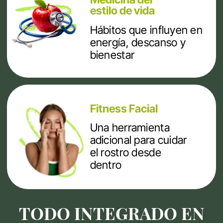
mejora de la flora intestinal
digestiones más ligeras
CAMBIOS VISIBLES AL
CAMBIAR LOS
HÁBITOS
Cuando el cuerpo recibe
lo que necesita:
baja la inflamación
mejora la digestión
el metabolismo se regula
el cuerpo cambia