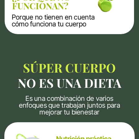
Mejorar cómo el
cuerpo gestiona la
energía y los
nutrientes
Educación alimentaria
Saber elegir
alimentos y organizar
tus comidas
Psicología de la
alimentación
Comprender la
relación emocional
con la comida