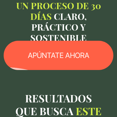
CÓMO SE VIVE
EL PROGRAMA
01
Semana 1.
Entender tu metabolismo
Romper el ciclo dieta-