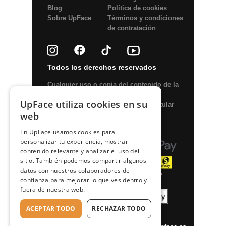
Blog
Política de сookies
Sobre UpFace
Términos y condiciones
de contratación
Todos los derechos reservados
Сualquier uso o copia del contenido de la
web o elementos del diseño está
UpFace utiliza cookies en su
permitido solo con el permiso del titular
web
de los derechos de autor, y solo con
referencia a la fuente: upface.es
En UpFace usamos cookies para
personalizar tu experiencia, mostrar
contenido relevante y analizar el uso del
sitio. También podemos compartir algunos
datos con nuestros colaboradores de
confianza para mejorar lo que ves dentro y
fuera de nuestra web.
ACEPTAR TODO
RECHAZAR TODO