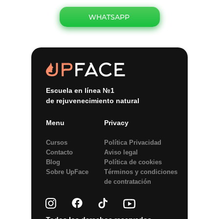
WHATSAPP
Escuela en línea №1
de rejuvenecimiento natural
Menu
Privacy
Cursos
Política Privacidad
Contacto
Aviso legal
Blog
Política de сookies
Sobre UpFace
Términos y condiciones
de contratación