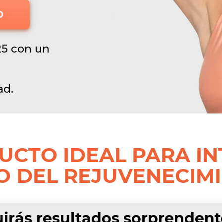
O
25 con un
ad.
UCTO IDEAL PARA I
O DEL REJUVENECIMI
irás resultados sorprendente