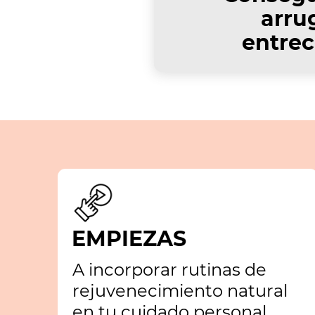
arrug
entrec
EMPIEZAS
A incorporar rutinas de
rejuvenecimiento natural
en tu cuidado personal