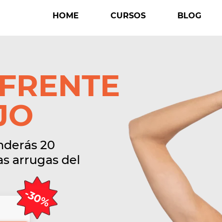
HOME
CURSOS
BLOG
 FRENTE
JO
enderás 20
las arrugas del
-30%