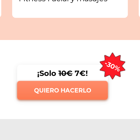
-30%
¡Solo
10€
7€!
QUIERO HACERLO