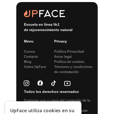
Escuela en línea №1
de rejuvenecimiento natural
Menu
Privacy
Cursos
Política Privacidad
Contacto
Aviso legal
Blog
Política de сookies
Sobre UpFace
Términos y condiciones
de contratación
Todos los derechos reservados
Сualquier uso o copia del contenido de la
web o elementos del diseño está
UpFace utiliza cookies en su
permitido solo con el permiso del titular