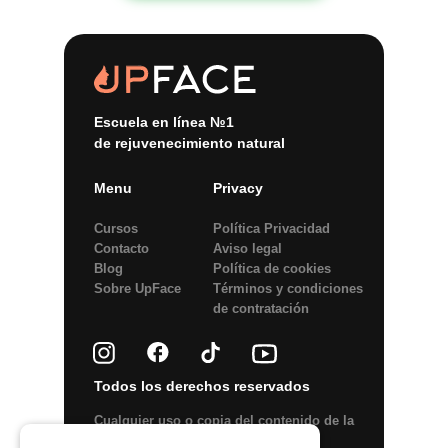
Escuela en línea №1
de rejuvenecimiento natural
Menu
Privacy
Cursos
Política Privacidad
Contacto
Aviso legal
Blog
Política de сookies
Sobre UpFace
Términos y condiciones
de contratación
Todos los derechos reservados
Сualquier uso o copia del contenido de la
web o elementos del diseño está