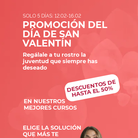
SOLO 5 DÍAS: 12.02-16.02
PROMOCIÓN DEL
DÍA DE SAN
VALENTÍN
Regálale a tu rostro la
juventud que siempre has
deseado
D
U
E
NT
OS
D
E
H
AST
A
EL 5
0
ES
C
%
EN NUESTROS
MEJORES CURSOS
ELIGE LA SOLUCIÓN
QUE MÁS TE