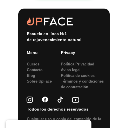
Escuela en línea №1
de rejuvenecimiento natural
Menu
Privacy
Cursos
Política Privacidad
Contacto
Aviso legal
Blog
Política de сookies
Sobre UpFace
Términos y condiciones
de contratación
Todos los derechos reservados
Сualquier uso o copia del contenido de la
web o elementos del diseño está