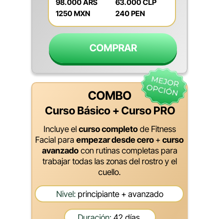
98.000 ARS
63.000 CLP
1250 MXN
240 PEN
COMPRAR
COMBO
Curso Básico + Curso PRO
Incluye el
curso completo
de Fitness
Facial para
empezar desde cero
+
curso
avanzado
con rutinas completas para
trabajar todas las zonas del rostro y el
cuello.
Nivel:
principiante + avanzado
Duración:
42 días