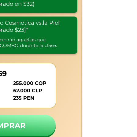
orado en $32)
o Cosmetica vs.la Piel
orado $23)*
ecibirán aquellas que
COMBO durante la clase.
69
255.000 COP
62.000 CLP
235 PEN
MPRAR