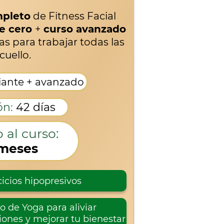
mpleto
de Fitness Facial
e cero
+
curso avanzado
s para trabajar todas las
cuello.
iante + avanzado
ón:
42 días
 al curso:
 meses
cicios hipopresivos
o de Yoga para aliviar
iones y mejorar tu bienestar