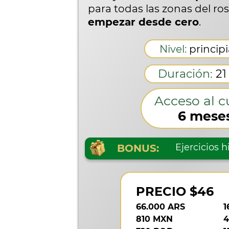
para todas las zonas del ros
empezar desde cero
.
Nivel:
princip
Duración:
21
Acceso al c
6 mese
Ejercicios 
BONUS:
PRECIO $46
66.000 ARS
1
810 MXN
4