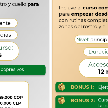
tro y cuello
para
Incluye el
curso co
para
empezar desd
con rutinas completa
iante
zonas del rostro y el 
 días
Nivel:
princip
urso:
Duraci
s
Acceso
hipopresivos
12
BONUS 1:
Ejer
69.000 COP
Curs
BONUS 2:
0.000 CLP
tens