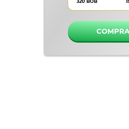
320 BOB
1
COMPR