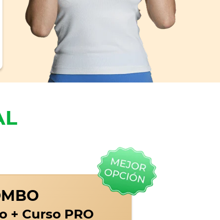
AL
OMBO
co + Curso PRO