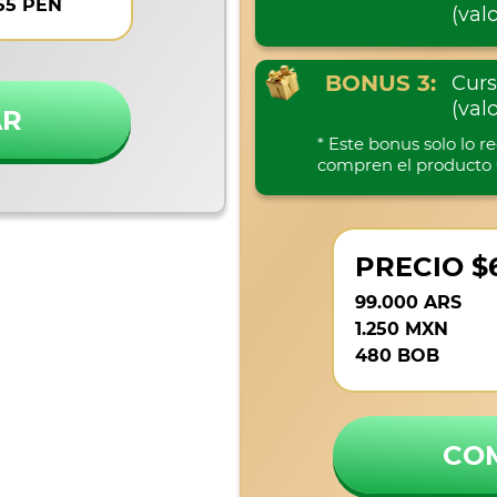
55 PEN
(val
BONUS 3:
Curs
(val
AR
* Este bonus solo lo r
compren el producto 
PRECIO $
99.000 ARS
1.250 MXN
480 BOB
CO