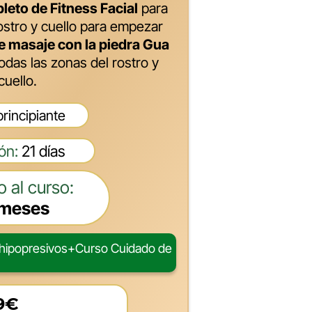
eto de Fitness Facial
para
ostro y cuello para empezar
e masaje con la piedra Gua
todas las zonas del rostro y
cuello.
rincipiante
ón:
21 días
 al curso:
 meses
s hipopresivos+Curso Cuidado de
9€