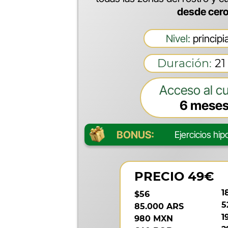
desde cer
Nivel:
principi
Duración:
21
Acceso al cu
6 mese
BONUS:
Ejercicios hi
PRECIO 49€
1
$56
5
85.000 ARS
1
980 MXN