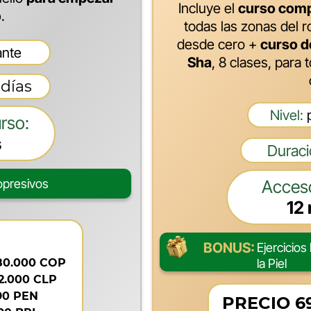
Incluye el
curso compl
o
.
todas las zonas del r
desde cero +
curso d
ante
Sha
, 8 clases, para 
 días
Nivel:
p
rso:
s
Duraci
popresivos
Acceso
12
BONUS:
Ejercicio
80.000 COP
la Piel
2.000 CLP
90 PEN
PRECIO 6