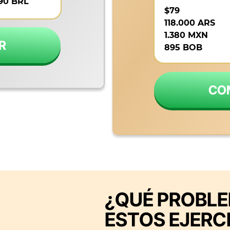
90 BRL
$79
118.000 ARS
1.380 MXN
R
895 BOB
CO
¿QUÉ PROBL
ESTOS EJERC