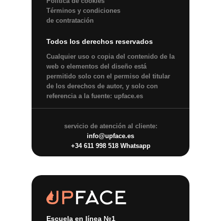
Política de сookies
Términos y condiciones
de contratación
Todos los derechos reservados
Сualquier uso o copia del contenido de la
web o elementos del diseño está
permitido solo con el permiso del titular
de los derechos de autor, y solo con
referencia a la fuente: upface.es
servicio de atención al cliente:
info@upface.es
+34 611 998 518
Whatsapp
Escuela en línea №1