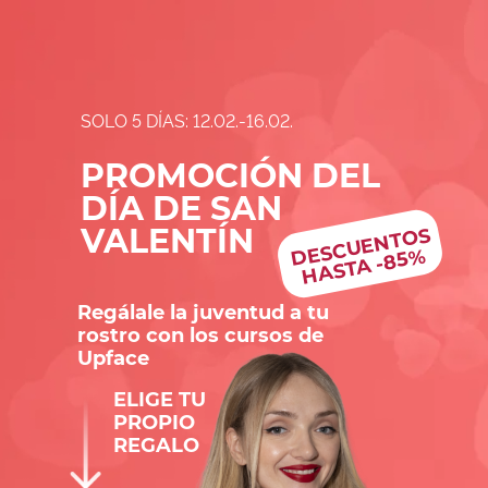
SOLO 5 DÍAS: 12.02.-16.02.
PROMOCIÓN DEL
DÍA DE SAN
VALENTÍN
ES
C
U
E
NT
OS
H
AST
A -
85
D
%
Regálale la juventud a tu
rostro con los cursos de
Upface
ELIGE TU
PROPIO
REGALO