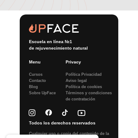
Escuela en línea №1
de rejuvenecimiento natural
Menu
Privacy
Cursos
Política Privacidad
Contacto
Aviso legal
Blog
Política de сookies
Sobre UpFace
Términos y condiciones
de contratación
Todos los derechos reservados
Сualquier uso o copia del contenido de la